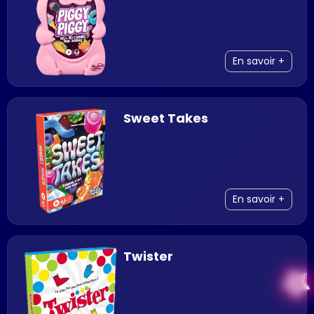
En savoir +
Sweet Takes
En savoir +
Twister
sta