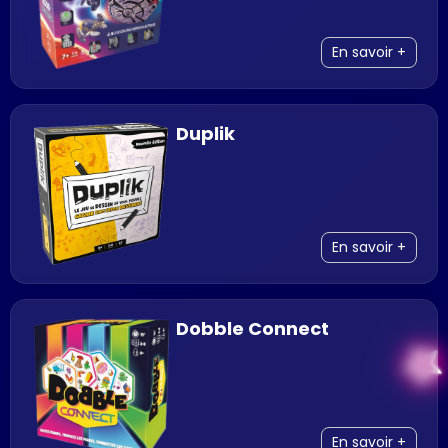
En savoir +
Duplik
En savoir +
Dobble Connect
sta
En savoir +